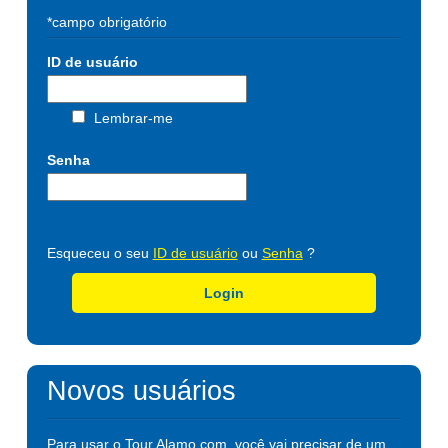
*campo obrigatório
ID de usuário
Lembrar-me
Senha
Esqueceu o seu
ID de usuário
ou
Senha
?
Login
Novos usuários
Para usar o Tour.Alamo.com, você vai precisar de um